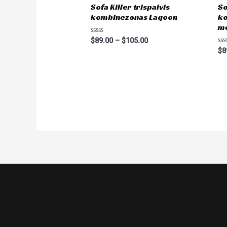
Sofa Killer trispalvis
So
kombinezonas Lagoon
ko
me
Rated
$
89.00
–
$
105.00
0
Ra
$
8
out
0
of
ou
5
of
5