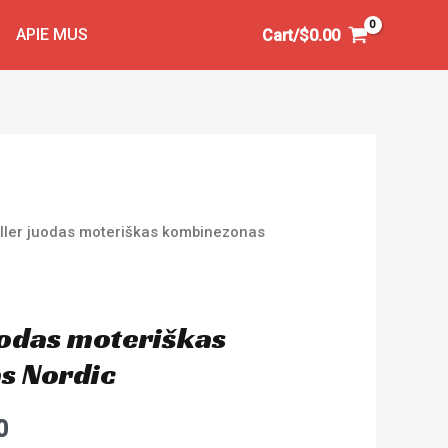
APIE MUS
Cart/
$
0.00
iller juodas moteriškas kombinezonas
uodas moteriškas
s Nordic
0