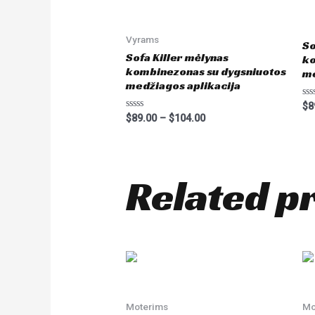
Vyrams
So
Sofa Killer mėlynas
ko
kombinezonas su dygsniuotos
me
medžiagos aplikacija
Ra
$
8
0
Rated
$
89.00
–
$
104.00
ou
0
of
out
5
of
5
Related p
Moterims
Mo