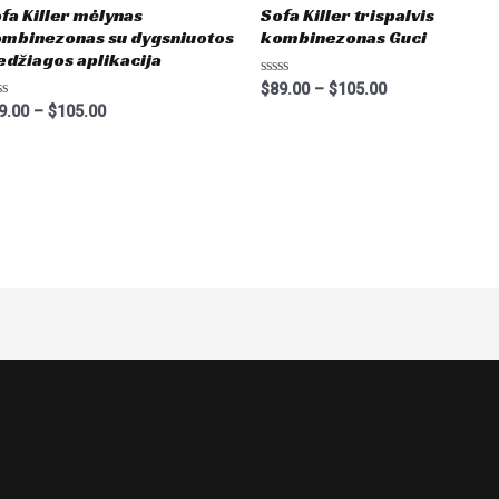
fa Killer mėlynas
Sofa Killer trispalvis
mbinezonas su dygsniuotos
kombinezonas Guci
džiagos aplikacija
Rated
$
89.00
–
$
105.00
0
ted
9.00
–
$
105.00
out
of
t
5