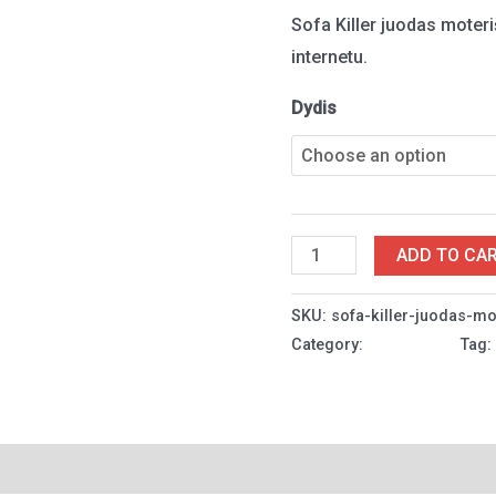
Sofa Killer juodas mote
internetu.
Dydis
Sofa
ADD TO CA
Killer
juodas
SKU:
sofa-killer-juodas-m
Category:
Moterims
Tag
moteriškas
kombinezonas
Nordic
quantity
Reviews (0)