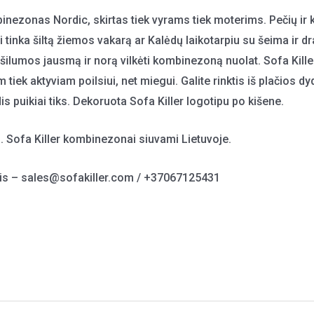
inezonas Nordic, skirtas tiek vyrams tiek moterims. Pečių ir k
ai tinka šiltą žiemos vakarą ar Kalėdų laikotarpiu su šeima ir 
gą šilumos jausmą ir norą vilkėti kombinezoną nuolat. Sofa Ki
m tiek aktyviam poilsiui, net miegui. Galite rinktis iš plačios d
dis puikiai tiks. Dekoruota Sofa Killer logotipu po kišene.
. Sofa Killer kombinezonai siuvami Lietuvoje.
ptis – sales@sofakiller.com / +37067125431