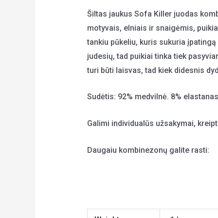
Šiltas jaukus Sofa Killer juodas komb
motyvais, elniais ir snaigėmis, puiki
tankiu pūkeliu, kuris sukuria įpatin
judesių, tad puikiai tinka tiek pasyvia
turi būti laisvas, tad kiek didesnis dy
Sudėtis: 92% medvilnė. 8% elastanas
Galimi individualūs užsakymai, krei
Daugaiu kombinezonų galite rasti:
Kombinezonai vyrams internetu
Kombinezonai moterims internetu
Kombinezonai vaikams internetu