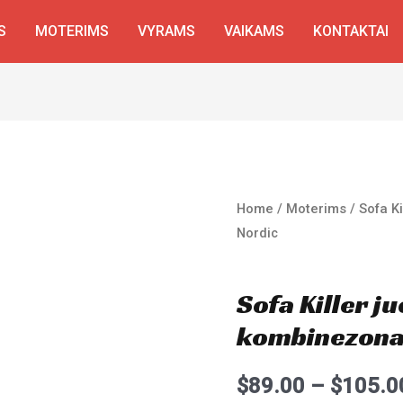
S
MOTERIMS
VYRAMS
VAIKAMS
KONTAKTAI
Home
/
Moterims
/ Sofa K
Nordic
Moterims
Sofa Killer j
kombinezona
$
89.00
–
$
105.0