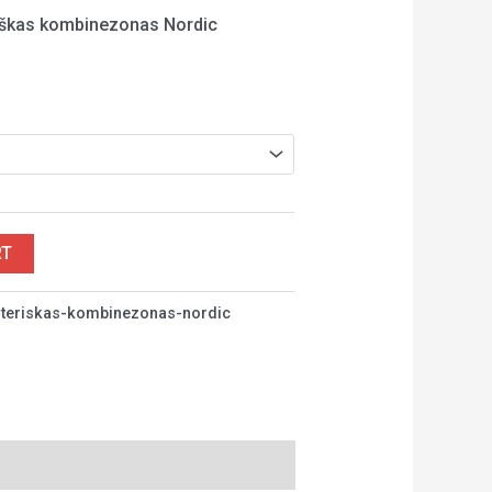
riškas kombinezonas Nordic
RT
oteriskas-kombinezonas-nordic
:
kombinezonas moterims internetu