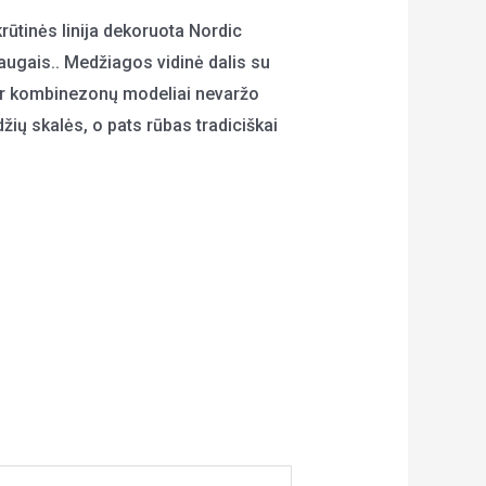
rūtinės linija dekoruota Nordic
draugais.. Medžiagos vidinė dalis su
ller kombinezonų modeliai nevaržo
ydžių skalės, o pats rūbas tradiciškai