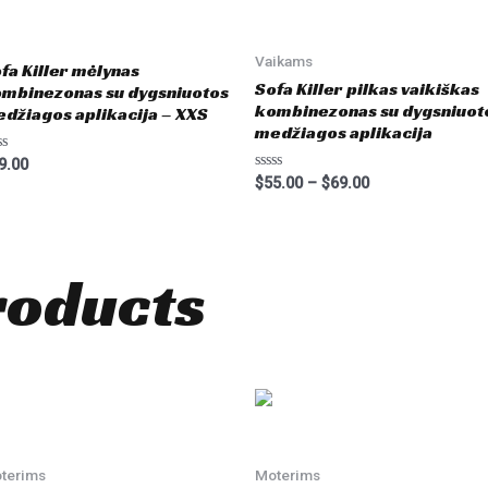
Vaikams
fa Killer mėlynas
Sofa Killer pilkas vaikiškas
mbinezonas su dygsniuotos
kombinezonas su dygsniuot
džiagos aplikacija – XXS
medžiagos aplikacija
ted
9.00
Rated
$
55.00
–
$
69.00
t
0
out
of
5
roducts
terims
Moterims