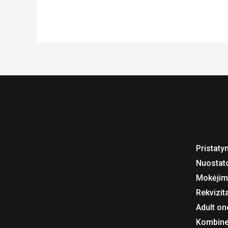
Pristaty
Nuostat
Mokėjim
Rekvizita
Adult on
Kombine