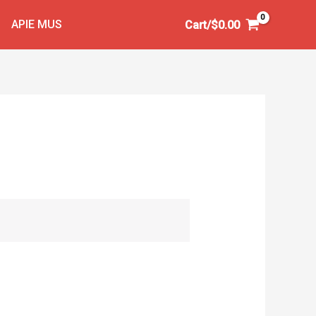
APIE MUS
Cart/
$
0.00