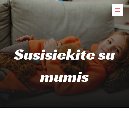
Skip
to
MAIN
content
MEN
Susisiekite su
mumis