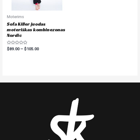
Moterims
Sofa Killer juodas
moteriškas kombinezonas
Nordic
Rated
$
89.00
–
$
105.00
0
out
of
5