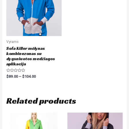
Vyrams
Sofa Killer mėlynas
kombinezonas su
dygsniuotos medžiagos
aplikacija
Rated
$
89.00
–
$
104.00
0
out
of
5
Related products