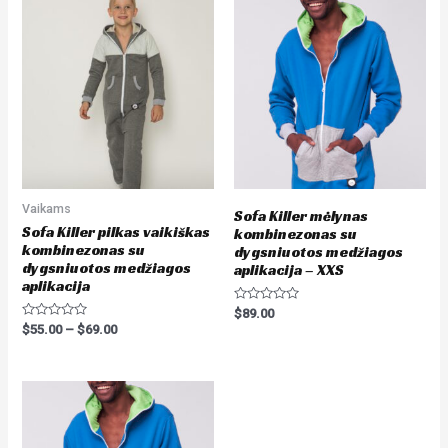
Vaikams
Sofa Killer mėlynas
Sofa Killer pilkas vaikiškas
kombinezonas su
kombinezonas su
dygsniuotos medžiagos
dygsniuotos medžiagos
aplikacija – XXS
aplikacija
Rated
$
89.00
0
Rated
$
55.00
–
$
69.00
out
0
of
out
5
of
5