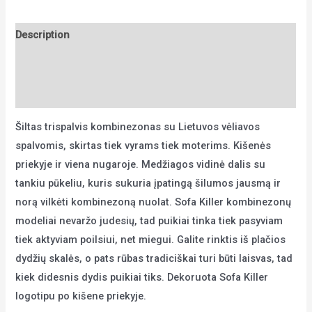
quantity
Description
Additional information
Reviews (0)
Šiltas trispalvis kombinezonas su Lietuvos vėliavos
spalvomis, skirtas tiek vyrams tiek moterims. Kišenės
priekyje ir viena nugaroje. Medžiagos vidinė dalis su
tankiu pūkeliu, kuris sukuria įpatingą šilumos jausmą ir
norą vilkėti kombinezoną nuolat. Sofa Killer kombinezonų
modeliai nevaržo judesių, tad puikiai tinka tiek pasyviam
tiek aktyviam poilsiui, net miegui. Galite rinktis iš plačios
dydžių skalės, o pats rūbas tradiciškai turi būti laisvas, tad
kiek didesnis dydis puikiai tiks. Dekoruota Sofa Killer
logotipu po kišene priekyje.