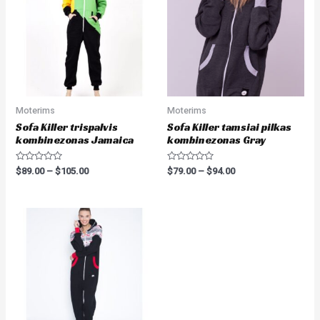
Moterims
Moterims
Sofa Killer trispalvis
Sofa Killer tamsiai pilkas
kombinezonas Jamaica
kombinezonas Gray
Rated
Rated
$
89.00
–
$
105.00
$
79.00
–
$
94.00
0
0
out
out
of
of
5
5