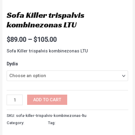
Moterims
Sofa Killer trispalvis
kombinezonas LTU
$
89.00
–
$
105.00
Sofa Killer trispalvis kombinezonas LTU
Dydis
Sofa
ADD TO CART
Killer
trispalvis
SKU:
sofa-killer-trispalvis-kombinezonas-ltu
kombinezonas
Category:
Moterims
Tag:
kombinezonas moterims internetu
LTU