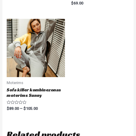
0
Rated
$
69.00
out
0
of
out
5
of
5
Moterims
Sofa killer kombinezonas
moterims Sunny
Rated
$
89.00
–
$
105.00
0
out
of
5
Related products