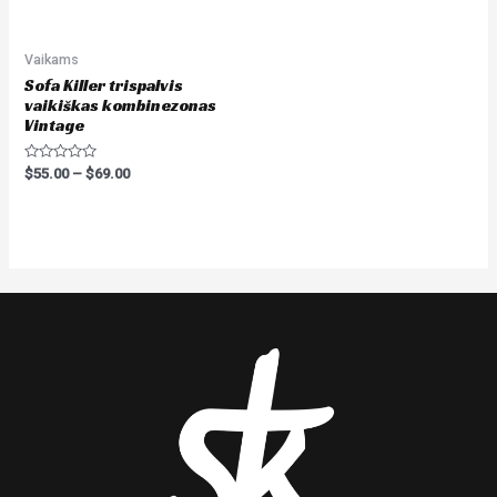
Vaikams
Sofa Killer trispalvis
vaikiškas kombinezonas
Vintage
Rated
$
55.00
–
$
69.00
0
out
of
5