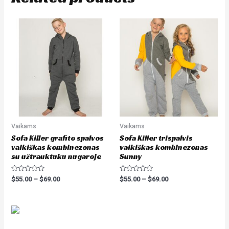
Vaikams
Vaikams
Sofa Killer grafito spalvos
Sofa Killer trispalvis
vaikiškas kombinezonas
vaikiškas kombinezonas
su užtrauktuku nugaroje
Sunny
Rated
Rated
$
55.00
–
$
69.00
$
55.00
–
$
69.00
0
0
out
out
of
of
5
5