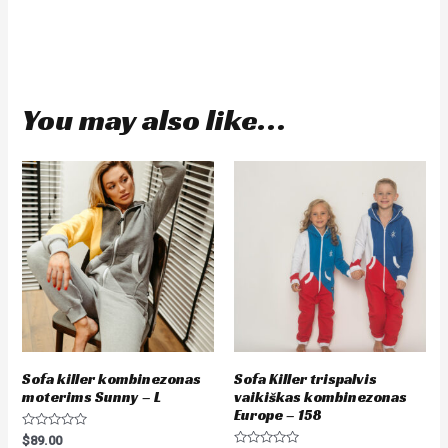
Kombinezonai moterims internetu
Kombinezonai vaikams internetu
You may also like…
Sofa killer kombinezonas
Sofa Killer trispalvis
moterims Sunny – L
vaikiškas kombinezonas
Europe – 158
Rated
$
89.00