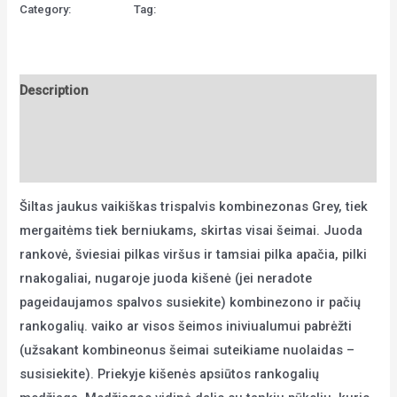
vaikiškas
Category:
Vaikams
Tag:
vaikiskas kombinezonas internetu
kombinezonas
Grey
quantity
Description
Additional information
Reviews (0)
Šiltas jaukus vaikiškas trispalvis kombinezonas Grey, tiek
mergaitėms tiek berniukams, skirtas visai šeimai. Juoda
rankovė, šviesiai pilkas viršus ir tamsiai pilka apačia, pilki
rnakogaliai, nugaroje juoda kišenė (jei neradote
pageidaujamos spalvos susiekite) kombinezono ir pačių
rankogalių. vaiko ar visos šeimos iniviualumui pabrėžti
(užsakant kombineonus šeimai suteikiame nuolaidas –
susisiekite). Priekyje kišenės apsiūtos rankogalių