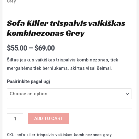
Grey
Vaikams
Sofa Killer trispalvis vaikiškas
kombinezonas Grey
$
55.00
–
$
69.00
Šiltas jaukus vaikiškas trispalvis kombinezonas, tiek
mergaitėms tiek berniukams, skirtas visai šeimai.
Pasirinkite pagal ūgį
Sofa
ADD TO CART
Killer
trispalvis
SKU:
sofa-killer-trispalvis-vaikiskas-kombinezonas-grey