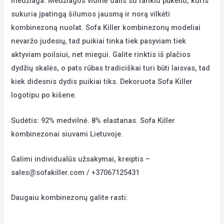
medžiaga. Medžiagos vidinė dalis su tankiu pūkeliu, kuris
sukuria įpatingą šilumos jausmą ir norą vilkėti
kombinezoną nuolat. Sofa Killer kombinezonų modeliai
nevaržo judesių, tad puikiai tinka tiek pasyviam tiek
aktyviam poilsiui, net miegui. Galite rinktis iš plačios
dydžių skalės, o pats rūbas tradiciškai turi būti laisvas, tad
kiek didesnis dydis puikiai tiks. Dekoruota Sofa Killer
logotipu po kišene.
Sudėtis: 92% medvilnė. 8% elastanas. Sofa Killer
kombinezonai siuvami Lietuvoje.
Galimi individualūs užsakymai, kreiptis –
sales@sofakiller.com / +37067125431
Daugaiu kombinezonų galite rasti:
Kombinezonai vyrams internetu